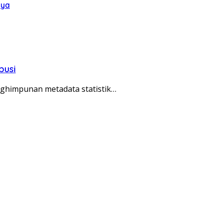
aya
busi
ghimpunan metadata statistik…