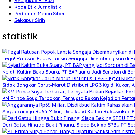
Kebijakan Privasi
Kode Etik Jurnalistik
Pedoman Media Siber
Sekapur Sirih
statistik
Tega! Ratusan Popok Lansia Sengaja Disembunyikan di R
Kejati Kaltim Buka Suara, PT BAP yang Jadi Sorotan di Bank
Sidak Bongkar Carut-Marut Distribusi LPG 3 Kg di Kukar, 
KM Prince Soya Terbakar, Ternyata Bukan Kejadian Pert
Anggarannya Rp65 Miliar, Disdikbud Kaltim Rahasiakan
Dari Gatsu Hingga Bukit Pinang, Siapa Beking SPBU PT Se