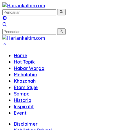
Langsung
ke
konten
Home
Hot Topik
Habar Warga
Mehalabiu
Khazanah
Etam Style
Sampe
Historia
Inspiratif
Event
Disclaimer