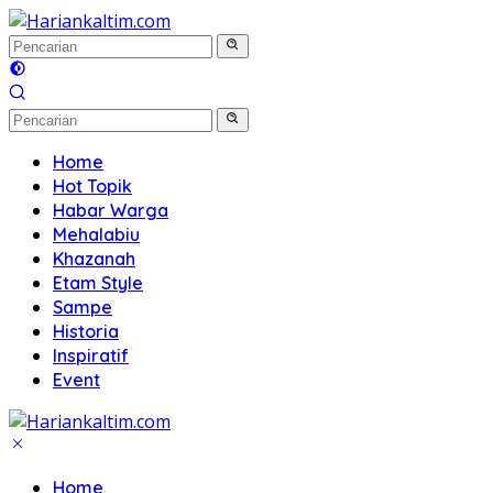
Langsung
ke
konten
Home
Hot Topik
Habar Warga
Mehalabiu
Khazanah
Etam Style
Sampe
Historia
Inspiratif
Event
Home