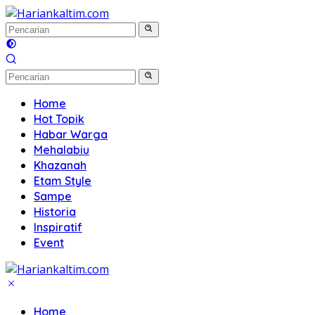
Langsung
ke
konten
Home
Hot Topik
Habar Warga
Mehalabiu
Khazanah
Etam Style
Sampe
Historia
Inspiratif
Event
Home