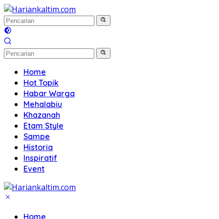
Langsung
ke
konten
Home
Hot Topik
Habar Warga
Mehalabiu
Khazanah
Etam Style
Sampe
Historia
Inspiratif
Event
Home