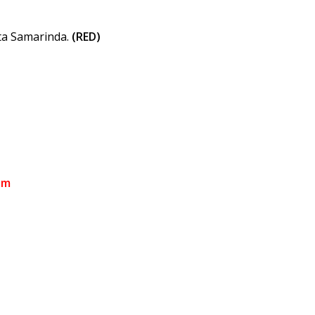
ta Samarinda.
(RED)
om