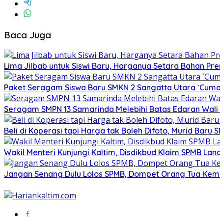
Baca Juga
Lima Jilbab untuk Siswi Baru, Harganya Setara Bahan Pr
Paket Seragam Siswa Baru SMKN 2 Sangatta Utara `Cuma
Seragam SMPN 13 Samarinda Melebihi Batas Edaran Wali K
Beli di Koperasi tapi Harga tak Boleh Difoto, Murid Bar
Wakil Menteri Kunjungi Kaltim, Disdikbud Klaim SPMB Lan
Jangan Senang Dulu Lolos SPMB, Dompet Orang Tua Kemb