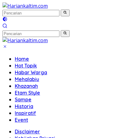
Langsung
ke
konten
Home
Hot Topik
Habar Warga
Mehalabiu
Khazanah
Etam Style
Sampe
Historia
Inspiratif
Event
Disclaimer