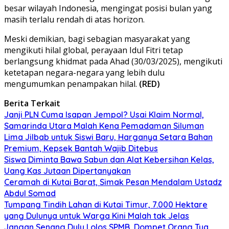
besar wilayah Indonesia, mengingat posisi bulan yang
masih terlalu rendah di atas horizon.
Meski demikian, bagi sebagian masyarakat yang
mengikuti hilal global, perayaan Idul Fitri tetap
berlangsung khidmat pada Ahad (30/03/2025), mengikuti
ketetapan negara-negara yang lebih dulu
mengumumkan penampakan hilal.
(RED)
Berita Terkait
Janji PLN Cuma Isapan Jempol? Usai Klaim Normal,
Samarinda Utara Malah Kena Pemadaman Siluman
Lima Jilbab untuk Siswi Baru, Harganya Setara Bahan
Premium, Kepsek Bantah Wajib Ditebus
Siswa Diminta Bawa Sabun dan Alat Kebersihan Kelas,
Uang Kas Jutaan Dipertanyakan
Ceramah di Kutai Barat, Simak Pesan Mendalam Ustadz
Abdul Somad
Tumpang Tindih Lahan di Kutai Timur, 7.000 Hektare
yang Dulunya untuk Warga Kini Malah tak Jelas
Jangan Senang Dulu Lolos SPMB, Dompet Orang Tua