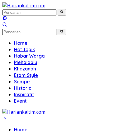
Langsung
ke
konten
Home
Hot Topik
Habar Warga
Mehalabiu
Khazanah
Etam Style
Sampe
Historia
Inspiratif
Event
Home