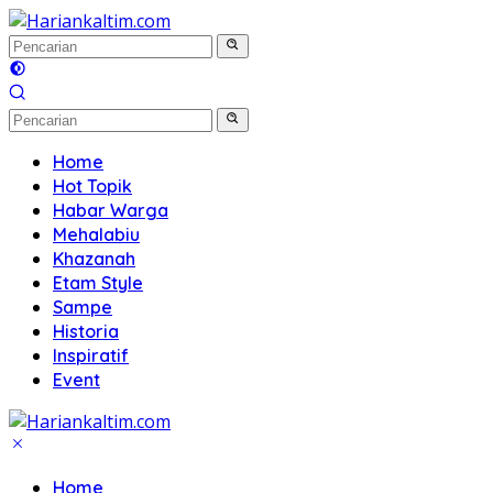
Langsung
ke
konten
Home
Hot Topik
Habar Warga
Mehalabiu
Khazanah
Etam Style
Sampe
Historia
Inspiratif
Event
Home