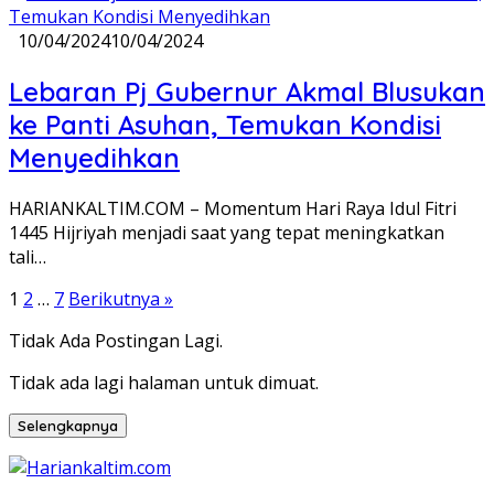
10/04/2024
10/04/2024
Lebaran Pj Gubernur Akmal Blusukan
ke Panti Asuhan, Temukan Kondisi
Menyedihkan
HARIANKALTIM.COM – Momentum Hari Raya Idul Fitri
1445 Hijriyah menjadi saat yang tepat meningkatkan
tali…
Paginasi
1
2
…
7
Berikutnya »
pos
Tidak Ada Postingan Lagi.
Tidak ada lagi halaman untuk dimuat.
Selengkapnya