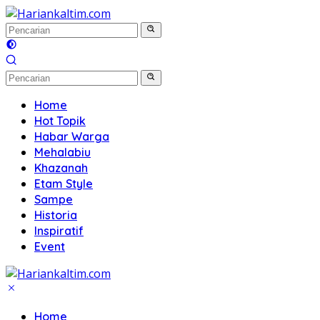
Langsung
ke
konten
Home
Hot Topik
Habar Warga
Mehalabiu
Khazanah
Etam Style
Sampe
Historia
Inspiratif
Event
Home