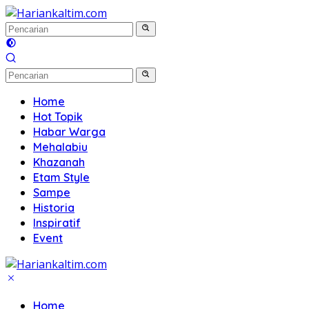
Langsung
ke
konten
Home
Hot Topik
Habar Warga
Mehalabiu
Khazanah
Etam Style
Sampe
Historia
Inspiratif
Event
Home