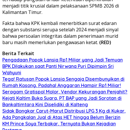
menjadi titik krusial dalam pelaksanaan SPMB 2026 di
Kalimantan Timur.
Fakta bahwa KPK kembali menerbitkan surat edaran
dengan substansi serupa setelah 2024 menjadi sinyal
bahwa persoalan integritas dalam penerimaan murid
baru masih memerlukan pengawasan ketat.
(RED)
Berita Terkait
Pengadaan Popok Lansia Rp1 Miliar yang Jadi Temuan
BPK Dilakukan saat Panti Nirwana Puri Dipimpin Sri
Wahyuni
Tega! Ratusan Popok Lansia Sengaja Disembunyikan di
Rumah Kosong, Padahal Anggaran Hampir Rp1 Miliar!
Seragam Gratispol Molor, Vendor Kekurangan Penjahit?
Kejati Kaltim Buka Suara, PT BAP yang Jadi Sorotan di
Bankaltimtara Kini Diselidiki di Kalteng
Sidak Bongkar Carut-Marut Distribusi LPG 3 Kg di Kukar,
Ada Pangkalan Jual di Atas HET hingga Belum Berizin
KM Prince Soya Terbakar, Ternyata Bukan Kejadian
Pertama