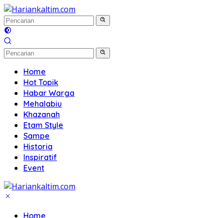
Langsung
ke
konten
Home
Hot Topik
Habar Warga
Mehalabiu
Khazanah
Etam Style
Sampe
Historia
Inspiratif
Event
Home