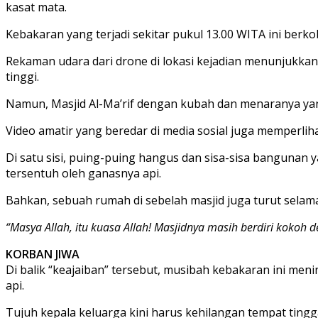
kasat mata.
Kebakaran yang terjadi sekitar pukul 13.00 WITA ini ber
Rekaman udara dari drone di lokasi kejadian menunjukk
tinggi.
Namun, Masjid Al-Ma’rif dengan kubah dan menaranya yan
Video amatir yang beredar di media sosial juga memperli
Di satu sisi, puing-puing hangus dan sisa-sisa bangunan 
tersentuh oleh ganasnya api.
Bahkan, sebuah rumah di sebelah masjid juga turut selamat
“Masya Allah, itu kuasa Allah! Masjidnya masih berdiri kokoh d
KORBAN JIWA
Di balik “keajaiban” tersebut, musibah kebakaran ini me
api.
Tujuh kepala keluarga kini harus kehilangan tempat ting