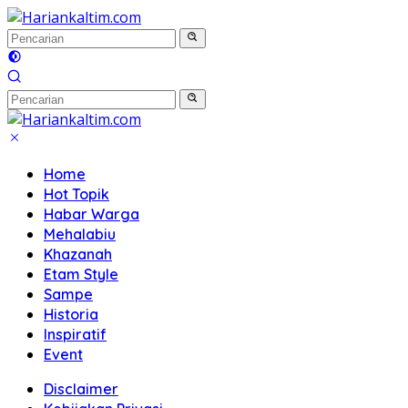
Langsung
ke
konten
Home
Hot Topik
Habar Warga
Mehalabiu
Khazanah
Etam Style
Sampe
Historia
Inspiratif
Event
Disclaimer