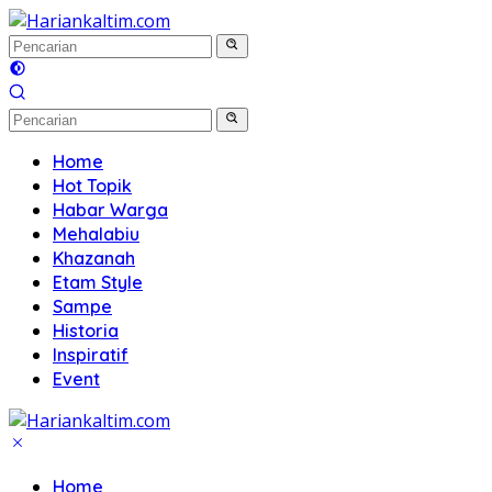
Langsung
ke
konten
Home
Hot Topik
Habar Warga
Mehalabiu
Khazanah
Etam Style
Sampe
Historia
Inspiratif
Event
Home