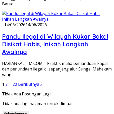
Batuq,…
14/06/2026
14/06/2026
Pandu Ilegal di Wilayah Kukar Bakal
Disikat Habis, Inikah Langkah
Awalnya
HARIANKALTIM.COM – Praktik mafia pemanduan kapal
dan penundaan ilegal di sepanjang alur Sungai Mahakam
yang…
Paginasi
1
2
…
20
Berikutnya »
pos
Tidak Ada Postingan Lagi.
Tidak ada lagi halaman untuk dimuat.
Selengkapnya