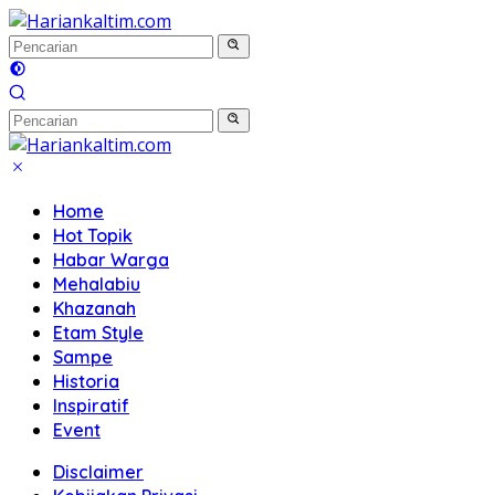
Langsung
ke
konten
Home
Hot Topik
Habar Warga
Mehalabiu
Khazanah
Etam Style
Sampe
Historia
Inspiratif
Event
Disclaimer