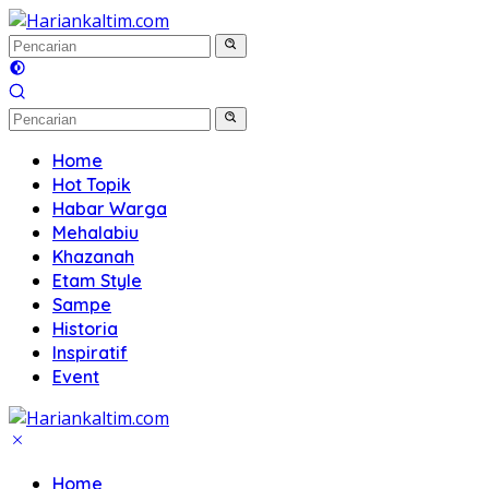
Langsung
ke
konten
Home
Hot Topik
Habar Warga
Mehalabiu
Khazanah
Etam Style
Sampe
Historia
Inspiratif
Event
Home