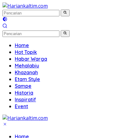
Langsung
ke
konten
Home
Hot Topik
Habar Warga
Mehalabiu
Khazanah
Etam Style
Sampe
Historia
Inspiratif
Event
Home