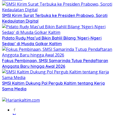
SMSI Kirim Surat Terbuka ke Presiden Prabowo, Soroti
Kedaulatan Digital
Pidato Rudy Mas’ud Bikin Bahlil Bilang ‘Ngeri-Ngeri
Sedap’ di Musda Golkar Kaltim
Fokus Pembinaan, SMSI Samarinda Tutup Pendaftaran
Anggota Baru hingga Awal 2026
SMSI Kaltim Dukung Pol Pergub Kaltim tentang Kerja
Sama Media