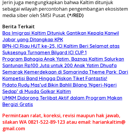
Jerin juga mengungkapkan bahwa Kaltim ditunjuk
sebagai wilayah percontohan pengembangan ekosistem
media siber oleh SMSI Pusat.
(*/RED)
Berita Terkait
Bos Imigrasi Kaltim Ditunjuk Gantikan Kepala Kanwil
Jabar yang Ditangkap KPK
BPN-ICI Riau HUT ke-25, ICI Kaltim Beri Selamat atas
Suksesnya Turnamen Bilyard ICI CUP 1
Program Bahagia Anak Yatim, Baznas Kaltim Salurkan
Santunan Rp100 Juta untuk 200 Anak Yatim Dhuafa
Semarak Kemerdekaan di Samarinda Theme Park: Dari
Kompetisi Band Hingga Diskon Tiket Fantastis!
Pidato Rudy Mas’ud Bikin Bahlil Bilang ‘Ngeri-Ngeri
Sedap’ di Musda Golkar Kaltim
UMKM Didorong Terlibat Aktif dalam Program Makan
Bergizi Gratis
Permintaan ralat, koreksi, revisi maupun hak jawab,
silakan WA 0821-522-89-123 atau email: hariankaltim@
gmail.com