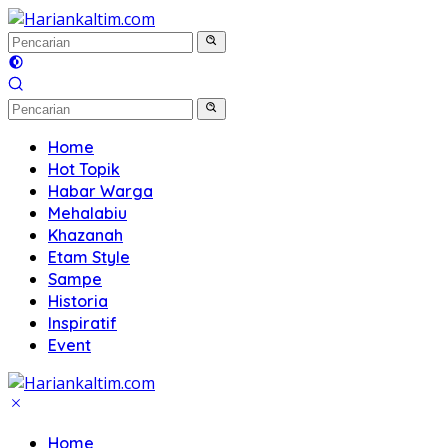
Langsung
ke
konten
Home
Hot Topik
Habar Warga
Mehalabiu
Khazanah
Etam Style
Sampe
Historia
Inspiratif
Event
Home