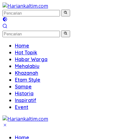
Langsung
ke
konten
Home
Hot Topik
Habar Warga
Mehalabiu
Khazanah
Etam Style
Sampe
Historia
Inspiratif
Event
Home