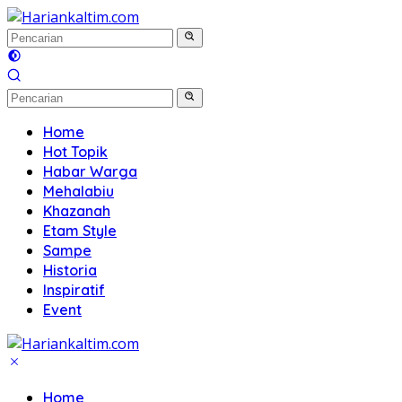
Langsung
ke
konten
Home
Hot Topik
Habar Warga
Mehalabiu
Khazanah
Etam Style
Sampe
Historia
Inspiratif
Event
Home