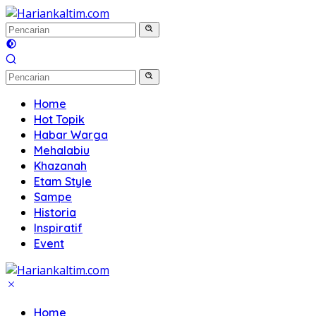
Langsung
ke
konten
Home
Hot Topik
Habar Warga
Mehalabiu
Khazanah
Etam Style
Sampe
Historia
Inspiratif
Event
Home