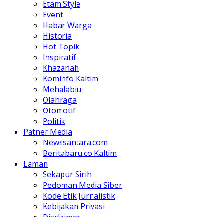
Etam Style
Event
Habar Warga
Historia
Hot Topik
Inspiratif
Khazanah
Kominfo Kaltim
Mehalabiu
Olahraga
Otomotif
Politik
Patner Media
Newssantara.com
Beritabaru.co Kaltim
Laman
Sekapur Sirih
Pedoman Media Siber
Kode Etik Jurnalistik
Kebijakan Privasi
Disclaimer