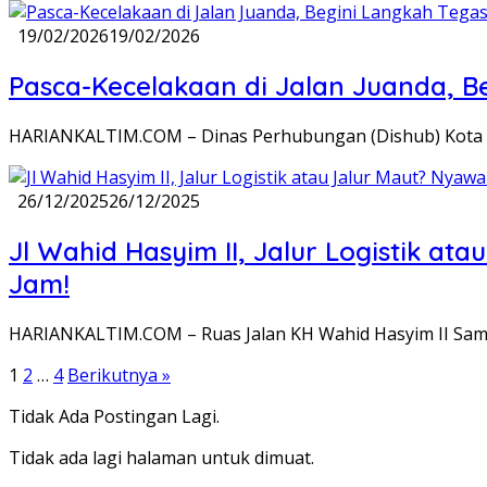
19/02/2026
19/02/2026
Pasca-Kecelakaan di Jalan Juanda, B
HARIANKALTIM.COM – Dinas Perhubungan (Dishub) Kota Sa
26/12/2025
26/12/2025
Jl Wahid Hasyim II, Jalur Logistik 
Jam!
HARIANKALTIM.COM – Ruas Jalan KH Wahid Hasyim II Sam
Paginasi
1
2
…
4
Berikutnya »
pos
Tidak Ada Postingan Lagi.
Tidak ada lagi halaman untuk dimuat.