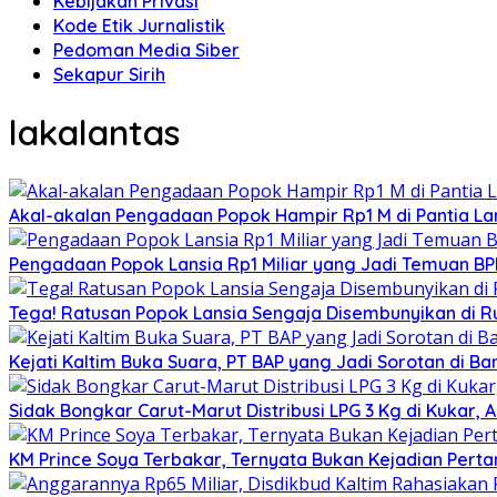
Kebijakan Privasi
Kode Etik Jurnalistik
Pedoman Media Siber
Sekapur Sirih
lakalantas
Akal-akalan Pengadaan Popok Hampir Rp1 M di Pantia Lan
Pengadaan Popok Lansia Rp1 Miliar yang Jadi Temuan BPK 
Tega! Ratusan Popok Lansia Sengaja Disembunyikan di R
Kejati Kaltim Buka Suara, PT BAP yang Jadi Sorotan di Bank
Sidak Bongkar Carut-Marut Distribusi LPG 3 Kg di Kukar, 
KM Prince Soya Terbakar, Ternyata Bukan Kejadian Pert