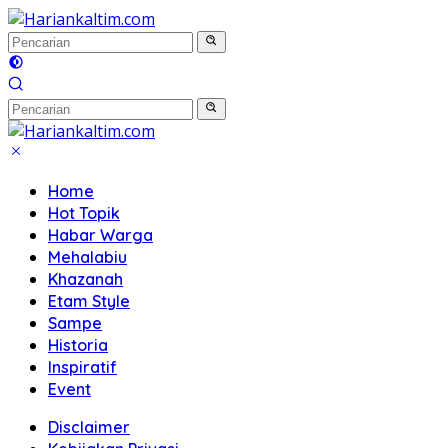
Langsung
ke
konten
Home
Hot Topik
Habar Warga
Mehalabiu
Khazanah
Etam Style
Sampe
Historia
Inspiratif
Event
Disclaimer