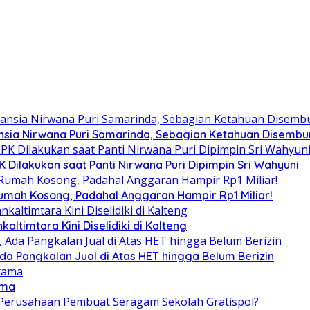
sia Nirwana Puri Samarinda, Sebagian Ketahuan Disembuny
Dilakukan saat Panti Nirwana Puri Dipimpin Sri Wahyuni
umah Kosong, Padahal Anggaran Hampir Rp1 Miliar!
altimtara Kini Diselidiki di Kalteng
Ada Pangkalan Jual di Atas HET hingga Belum Berizin
ama