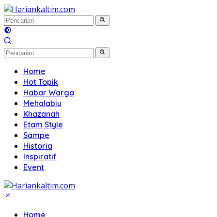
Langsung
ke
konten
Home
Hot Topik
Habar Warga
Mehalabiu
Khazanah
Etam Style
Sampe
Historia
Inspiratif
Event
Home