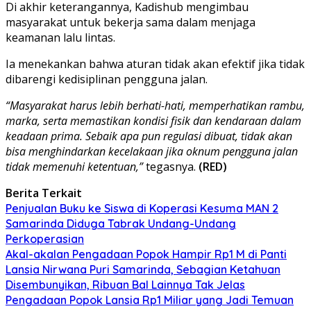
Di akhir keterangannya, Kadishub mengimbau
masyarakat untuk bekerja sama dalam menjaga
keamanan lalu lintas.
Ia menekankan bahwa aturan tidak akan efektif jika tidak
dibarengi kedisiplinan pengguna jalan.
“Masyarakat harus lebih berhati-hati, memperhatikan rambu,
marka, serta memastikan kondisi fisik dan kendaraan dalam
keadaan prima. Sebaik apa pun regulasi dibuat, tidak akan
bisa menghindarkan kecelakaan jika oknum pengguna jalan
tidak memenuhi ketentuan,”
tegasnya.
(RED)
Berita Terkait
Penjualan Buku ke Siswa di Koperasi Kesuma MAN 2
Samarinda Diduga Tabrak Undang-Undang
Perkoperasian
Akal-akalan Pengadaan Popok Hampir Rp1 M di Panti
Lansia Nirwana Puri Samarinda, Sebagian Ketahuan
Disembunyikan, Ribuan Bal Lainnya Tak Jelas
Pengadaan Popok Lansia Rp1 Miliar yang Jadi Temuan