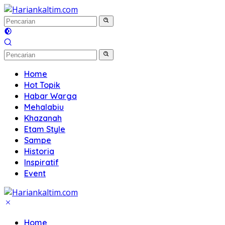
Langsung
ke
konten
Home
Hot Topik
Habar Warga
Mehalabiu
Khazanah
Etam Style
Sampe
Historia
Inspiratif
Event
Home