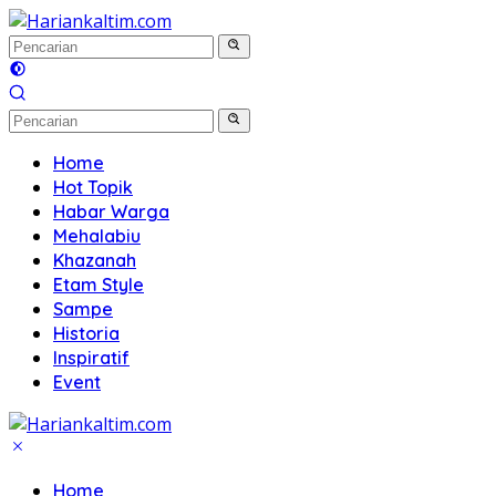
Langsung
ke
konten
Home
Hot Topik
Habar Warga
Mehalabiu
Khazanah
Etam Style
Sampe
Historia
Inspiratif
Event
Home