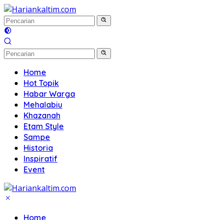
Langsung
ke
konten
Home
Hot Topik
Habar Warga
Mehalabiu
Khazanah
Etam Style
Sampe
Historia
Inspiratif
Event
Home