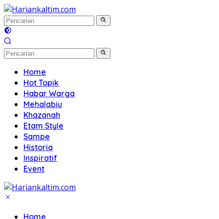
Langsung
ke
konten
Home
Hot Topik
Habar Warga
Mehalabiu
Khazanah
Etam Style
Sampe
Historia
Inspiratif
Event
Home