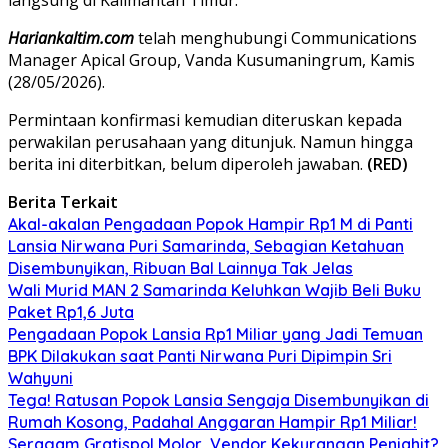
Hariankaltim.com
telah menghubungi Communications
Manager Apical Group, Vanda Kusumaningrum, Kamis
(28/05/2026).
Permintaan konfirmasi kemudian diteruskan kepada
perwakilan perusahaan yang ditunjuk. Namun hingga
berita ini diterbitkan, belum diperoleh jawaban.
(RED)
Berita Terkait
Akal-akalan Pengadaan Popok Hampir Rp1 M di Panti
Lansia Nirwana Puri Samarinda, Sebagian Ketahuan
Disembunyikan, Ribuan Bal Lainnya Tak Jelas
Wali Murid MAN 2 Samarinda Keluhkan Wajib Beli Buku
Paket Rp1,6 Juta
Pengadaan Popok Lansia Rp1 Miliar yang Jadi Temuan
BPK Dilakukan saat Panti Nirwana Puri Dipimpin Sri
Wahyuni
Tega! Ratusan Popok Lansia Sengaja Disembunyikan di
Rumah Kosong, Padahal Anggaran Hampir Rp1 Miliar!
Seragam Gratispol Molor, Vendor Kekurangan Penjahit?