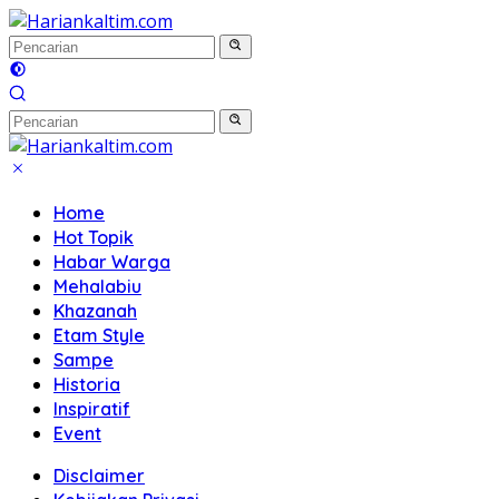
Langsung
ke
konten
Home
Hot Topik
Habar Warga
Mehalabiu
Khazanah
Etam Style
Sampe
Historia
Inspiratif
Event
Disclaimer