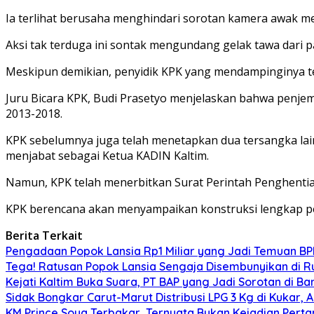
Ia terlihat berusaha menghindari sorotan kamera awak me
Aksi tak terduga ini sontak mengundang gelak tawa dar
Meskipun demikian, penyidik KPK yang mendampinginya 
Juru Bicara KPK, Budi Prasetyo menjelaskan bahwa penjem
2013-2018.
KPK sebelumnya juga telah menetapkan dua tersangka lain
menjabat sebagai Ketua KADIN Kaltim.
Namun, KPK telah menerbitkan Surat Perintah Penghentia
KPK berencana akan menyampaikan konstruksi lengkap per
Berita Terkait
Pengadaan Popok Lansia Rp1 Miliar yang Jadi Temuan BPK 
Tega! Ratusan Popok Lansia Sengaja Disembunyikan di R
Kejati Kaltim Buka Suara, PT BAP yang Jadi Sorotan di Bank
Sidak Bongkar Carut-Marut Distribusi LPG 3 Kg di Kukar, 
KM Prince Soya Terbakar, Ternyata Bukan Kejadian Pert