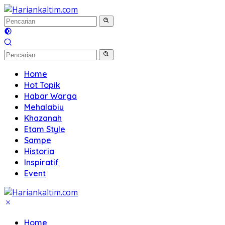
Langsung
ke
konten
Home
Hot Topik
Habar Warga
Mehalabiu
Khazanah
Etam Style
Sampe
Historia
Inspiratif
Event
Home