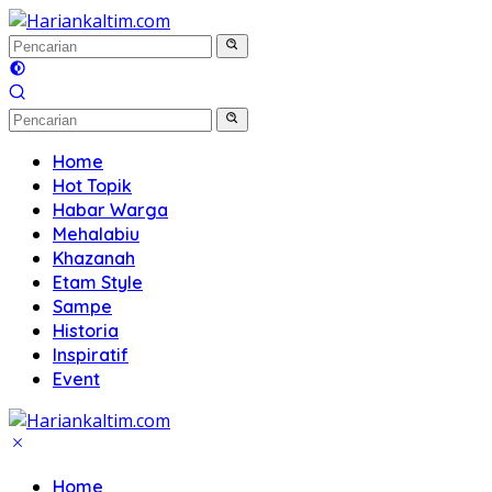
Langsung
ke
konten
Home
Hot Topik
Habar Warga
Mehalabiu
Khazanah
Etam Style
Sampe
Historia
Inspiratif
Event
Home