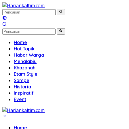
Langsung
ke
konten
Home
Hot Topik
Habar Warga
Mehalabiu
Khazanah
Etam Style
Sampe
Historia
Inspiratif
Event
Home