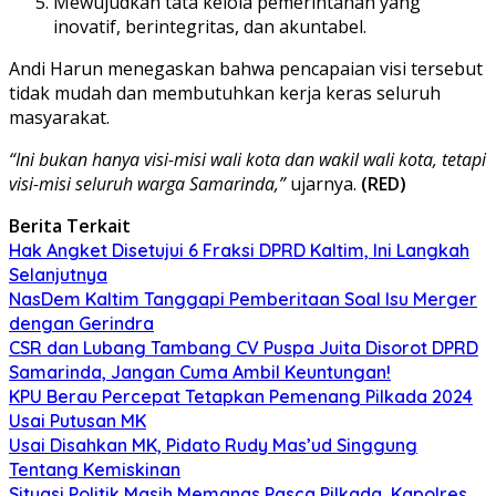
Mewujudkan tata kelola pemerintahan yang
inovatif, berintegritas, dan akuntabel.
Andi Harun menegaskan bahwa pencapaian visi tersebut
tidak mudah dan membutuhkan kerja keras seluruh
masyarakat.
“Ini bukan hanya visi-misi wali kota dan wakil wali kota, tetapi
visi-misi seluruh warga Samarinda,”
ujarnya.
(RED)
Berita Terkait
Hak Angket Disetujui 6 Fraksi DPRD Kaltim, Ini Langkah
Selanjutnya
NasDem Kaltim Tanggapi Pemberitaan Soal Isu Merger
dengan Gerindra
CSR dan Lubang Tambang CV Puspa Juita Disorot DPRD
Samarinda, Jangan Cuma Ambil Keuntungan!
KPU Berau Percepat Tetapkan Pemenang Pilkada 2024
Usai Putusan MK
Usai Disahkan MK, Pidato Rudy Mas’ud Singgung
Tentang Kemiskinan
Situasi Politik Masih Memanas Pasca Pilkada, Kapolres