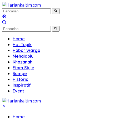
Langsung
ke
konten
Home
Hot Topik
Habar Warga
Mehalabiu
Khazanah
Etam Style
Sampe
Historia
Inspiratif
Event
Home