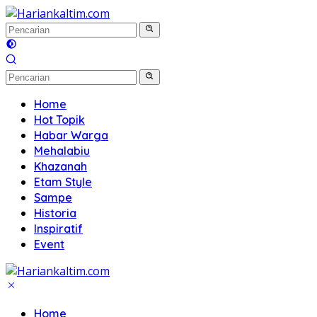
Langsung
ke
konten
Home
Hot Topik
Habar Warga
Mehalabiu
Khazanah
Etam Style
Sampe
Historia
Inspiratif
Event
Home