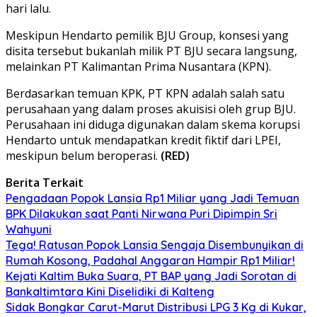
hari lalu.
​Meskipun Hendarto pemilik BJU Group, konsesi yang
disita tersebut bukanlah milik PT BJU secara langsung,
melainkan PT Kalimantan Prima Nusantara (KPN).
Berdasarkan temuan KPK, PT KPN adalah salah satu
perusahaan yang dalam proses akuisisi oleh grup BJU.
Perusahaan ini diduga digunakan dalam skema korupsi
Hendarto untuk mendapatkan kredit fiktif dari LPEI,
meskipun belum beroperasi.
(RED)
Berita Terkait
Pengadaan Popok Lansia Rp1 Miliar yang Jadi Temuan
BPK Dilakukan saat Panti Nirwana Puri Dipimpin Sri
Wahyuni
Tega! Ratusan Popok Lansia Sengaja Disembunyikan di
Rumah Kosong, Padahal Anggaran Hampir Rp1 Miliar!
Kejati Kaltim Buka Suara, PT BAP yang Jadi Sorotan di
Bankaltimtara Kini Diselidiki di Kalteng
Sidak Bongkar Carut-Marut Distribusi LPG 3 Kg di Kukar,