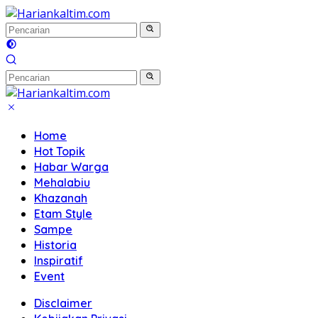
Langsung
ke
konten
Home
Hot Topik
Habar Warga
Mehalabiu
Khazanah
Etam Style
Sampe
Historia
Inspiratif
Event
Disclaimer