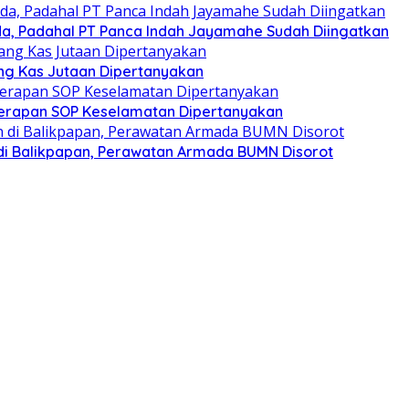
inda, Padahal PT Panca Indah Jayamahe Sudah Diingatkan
ang Kas Jutaan Dipertanyakan
nerapan SOP Keselamatan Dipertanyakan
 di Balikpapan, Perawatan Armada BUMN Disorot