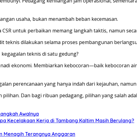
rsembunyi. Pedagang kehilangan jam operasional, sementara
tenangan usaha, bukan menambah beban kecemasan.
R untuk perbaikan memang langkah taktis, namun secara s
dit teknis dilakukan selama proses pembangunan berlangs
 kegagalan teknis di satu gedung?
at nadi ekonomi. Membiarkan kebocoran—baik kebocoran ai
lan perencanaan yang hanya indah dari kejauhan, namun 
 pilihan. Dan bagi ribuan pedagang, pilihan yang salah ada
h Langkah Awalnya
gapa Kecelakaan Kerja di Tambang Kaltim Masih Berulang?
ltim Menagih Terangnya Anggaran