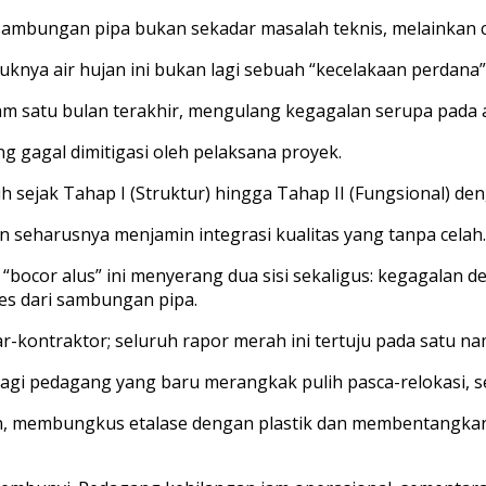
 sambungan pipa bukan sekadar masalah teknis, melainkan 
uknya air hujan ini bukan lagi sebuah “kecelakaan perdana”
am satu bulan terakhir, mengulang kegagalan serupa pada aw
g gagal dimitigasi oleh pelaksana proyek.
ejak Tahap I (Struktur) hingga Tahap II (Fungsional) denga
seharusnya menjamin integrasi kualitas yang tanpa celah.
“bocor alus” ini menyerang dua sisi sekaligus: kegagalan 
s dari sambungan pipa.
-kontraktor; seluruh rapor merah ini tertuju pada satu na
Bagi pedagang yang baru merangkak pulih pasca-relokasi, s
n, membungkus etalase dengan plastik dan membentangkan t