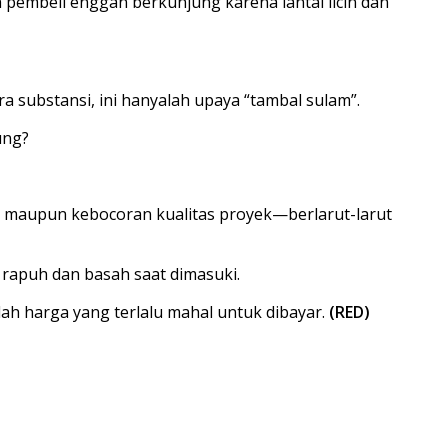
 pembeli enggan berkunjung karena lantai licin dan
ubstansi, ini hanyalah upaya “tambal sulam”.
ung?
r maupun kebocoran kualitas proyek—berlarut-larut
rapuh dan basah saat dimasuki.
lah harga yang terlalu mahal untuk dibayar.
(RED)