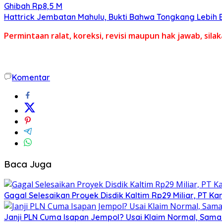
Ghibah Rp8,5 M
Hattrick Jembatan Mahulu, Bukti Bahwa Tongkang Lebih 
Permintaan ralat, koreksi, revisi maupun hak jawab, sil
Komentar
Baca Juga
Gagal Selesaikan Proyek Disdik Kaltim Rp29 Miliar, PT Kar
Janji PLN Cuma Isapan Jempol? Usai Klaim Normal, Sam