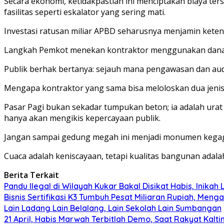
Secara ekonomi, ketidakpastian ini menciptakan biaya te
fasilitas seperti eskalator yang sering mati.
Investasi ratusan miliar APBD seharusnya menjamin ke
Langkah Pemkot menekan kontraktor menggunakan dana CS
Publik berhak bertanya: sejauh mana pengawasan dan au
Mengapa kontraktor yang sama bisa meloloskan dua jenis
Pasar Pagi bukan sekadar tumpukan beton; ia adalah ur
hanya akan mengikis kepercayaan publik.
Jangan sampai gedung megah ini menjadi monumen kegaga
Cuaca adalah keniscayaan, tetapi kualitas bangunan adalah
Berita Terkait
Pandu Ilegal di Wilayah Kukar Bakal Disikat Habis, Inika
Bisnis Sertifikasi K3 Tumbuh Pesat Miliaran Rupiah, Men
Lain Ladang Lain Belalang, Lain Sekolah Lain Sumbangan
21 April, Habis Marwah Terbitlah Demo, Saat Rakyat Ka