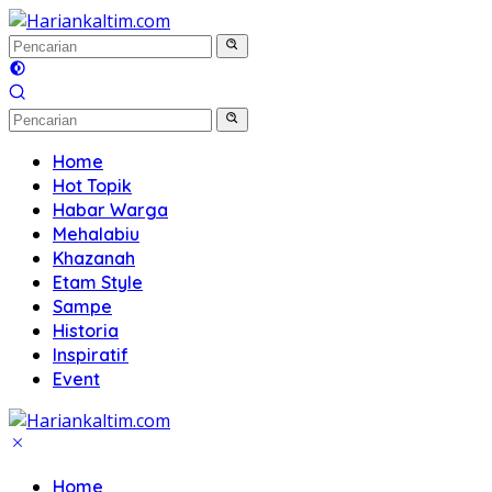
Langsung
ke
konten
Home
Hot Topik
Habar Warga
Mehalabiu
Khazanah
Etam Style
Sampe
Historia
Inspiratif
Event
Home