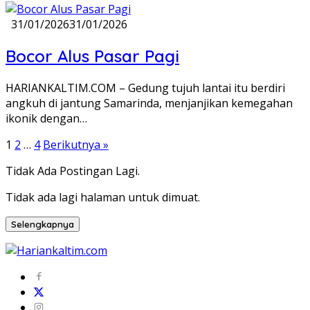
31/01/2026
31/01/2026
Bocor Alus Pasar Pagi
HARIANKALTIM.COM – Gedung tujuh lantai itu berdiri
angkuh di jantung Samarinda, menjanjikan kemegahan
ikonik dengan…
Paginasi
1
2
…
4
Berikutnya »
pos
Tidak Ada Postingan Lagi.
Tidak ada lagi halaman untuk dimuat.
Selengkapnya