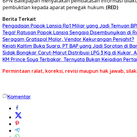
BPN Balikpapan menyatakan pembatasan informasi dilaku
pembuktian kepada aparat penegak hukum.
(RED)
Berita Terkait
Pengadaan Popok Lansia Rp1 Miliar yang Jadi Temuan BPK 
Tega! Ratusan Popok Lansia Sengaja Disembunyikan di R
Seragam Gratispol Molor, Vendor Kekurangan Penjahit?
Kejati Kaltim Buka Suara, PT BAP yang Jadi Sorotan di Bank
Sidak Bongkar Carut-Marut Distribusi LPG 3 Kg di Kukar, 
KM Prince Soya Terbakar, Ternyata Bukan Kejadian Pert
Permintaan ralat, koreksi, revisi maupun hak jawab, sil
Komentar