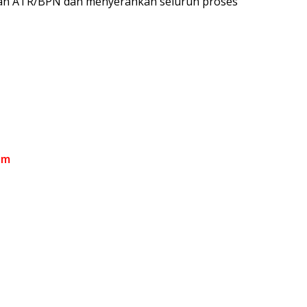
ngan ATR/BPN dan menyerahkan seluruh proses
om