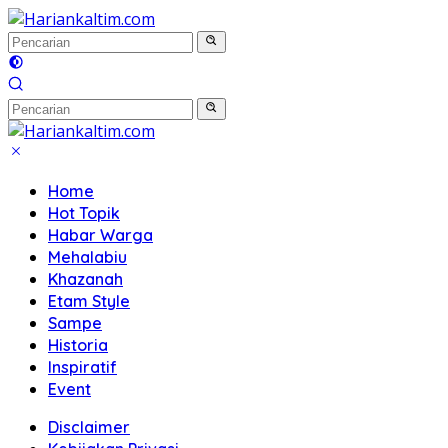
Langsung
ke
konten
Home
Hot Topik
Habar Warga
Mehalabiu
Khazanah
Etam Style
Sampe
Historia
Inspiratif
Event
Disclaimer