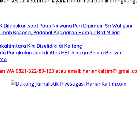
kan sesuai ketentuan layanan informasi publik di lingku
Dilakukan saat Panti Nirwana Puri Dipimpin Sri Wahyuni
umah Kosong, Padahal Anggaran Hampir Rp1 Miliar!
altimtara Kini Diselidiki di Kalteng
Ada Pangkalan Jual di Atas HET hingga Belum Berizin
ama
akan WA 0821-522-89-123 atau email: hariankaltim@ gmail.c