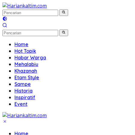
Langsung
ke
konten
Home
Hot Topik
Habar Warga
Mehalabiu
Khazanah
Etam Style
Sampe
Historia
Inspiratif
Event
Home