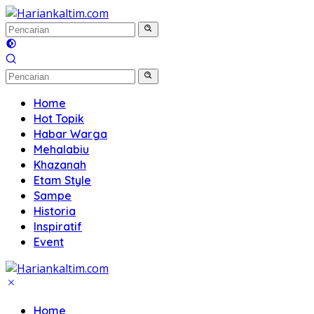
Langsung
ke
konten
Home
Hot Topik
Habar Warga
Mehalabiu
Khazanah
Etam Style
Sampe
Historia
Inspiratif
Event
Home