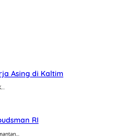
ja Asing di Kaltim
K…
budsman RI
imantan…