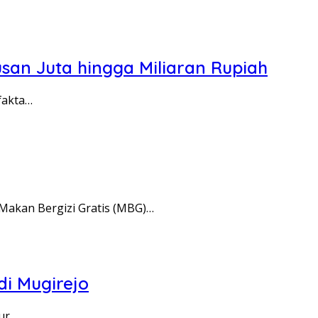
san Juta hingga Miliaran Rupiah
fakta…
akan Bergizi Gratis (MBG)…
di Mugirejo
lur…