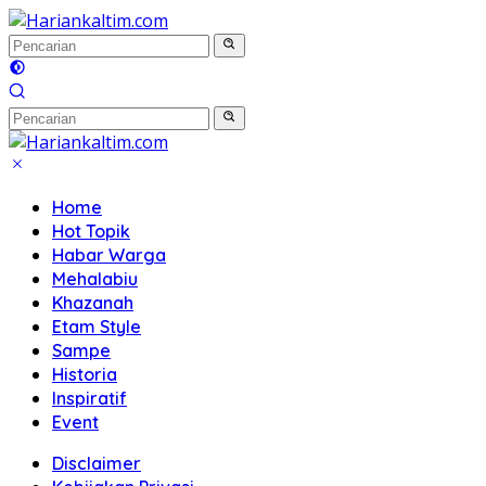
Langsung
ke
konten
Home
Hot Topik
Habar Warga
Mehalabiu
Khazanah
Etam Style
Sampe
Historia
Inspiratif
Event
Disclaimer