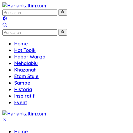
Langsung
ke
konten
Home
Hot Topik
Habar Warga
Mehalabiu
Khazanah
Etam Style
Sampe
Historia
Inspiratif
Event
Home