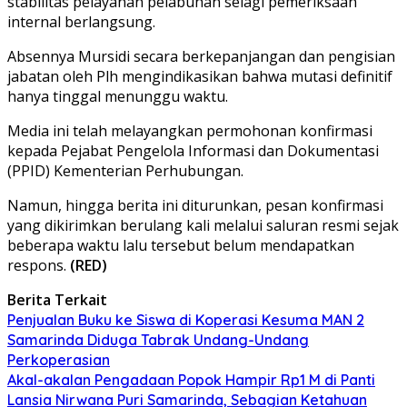
stabilitas pelayanan pelabuhan selagi pemeriksaan
internal berlangsung.
Absennya Mursidi secara berkepanjangan dan pengisian
jabatan oleh Plh mengindikasikan bahwa mutasi definitif
hanya tinggal menunggu waktu.
Media ini telah melayangkan permohonan konfirmasi
kepada Pejabat Pengelola Informasi dan Dokumentasi
(PPID) Kementerian Perhubungan.
​Namun, hingga berita ini diturunkan, pesan konfirmasi
yang dikirimkan berulang kali melalui saluran resmi sejak
beberapa waktu lalu tersebut belum mendapatkan
respons.
(RED)
Berita Terkait
Penjualan Buku ke Siswa di Koperasi Kesuma MAN 2
Samarinda Diduga Tabrak Undang-Undang
Perkoperasian
Akal-akalan Pengadaan Popok Hampir Rp1 M di Panti
Lansia Nirwana Puri Samarinda, Sebagian Ketahuan