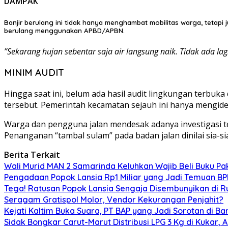
DAMPAK
Banjir berulang ini tidak hanya menghambat mobilitas warga, tetap
berulang menggunakan APBD/APBN.
​”Sekarang hujan sebentar saja air langsung naik. Tidak ada la
​MINIM AUDIT
​Hingga saat ini, belum ada hasil audit lingkungan terbuk
tersebut. Pemerintah kecamatan sejauh ini hanya mengide
​Warga dan pengguna jalan mendesak adanya investigasi t
Penanganan “tambal sulam” pada badan jalan dinilai sia-si
Berita Terkait
Wali Murid MAN 2 Samarinda Keluhkan Wajib Beli Buku Pak
Pengadaan Popok Lansia Rp1 Miliar yang Jadi Temuan BPK 
Tega! Ratusan Popok Lansia Sengaja Disembunyikan di R
Seragam Gratispol Molor, Vendor Kekurangan Penjahit?
Kejati Kaltim Buka Suara, PT BAP yang Jadi Sorotan di Bank
Sidak Bongkar Carut-Marut Distribusi LPG 3 Kg di Kukar, 