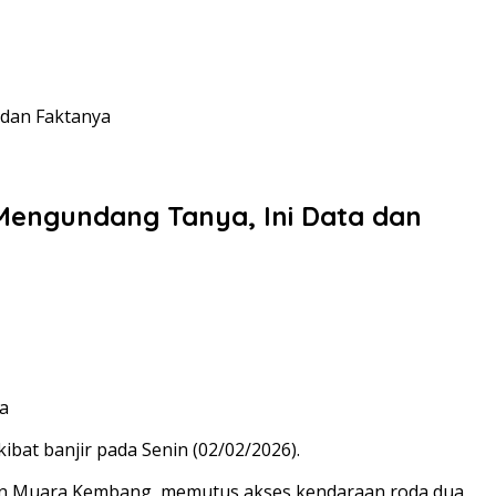
 dan Faktanya
Mengundang Tanya, Ini Data dan
at banjir pada Senin (02/02/2026).
dan Muara Kembang, memutus akses kendaraan roda dua