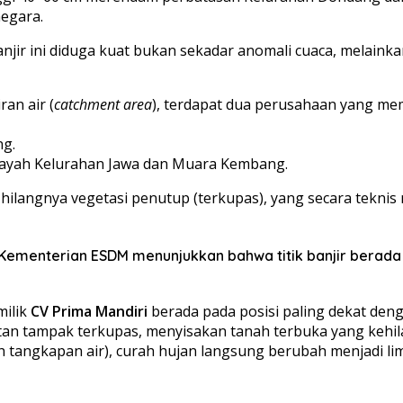
negara.
anjir ini diduga kuat bukan sekadar anomali cuaca, melain
ran air (
catchment area
), terdapat dua perusahaan yang mem
ng.
wilayah Kelurahan Jawa dan Muara Kembang.
hilangnya vegetasi penutup (terkupas), yang secara teknis
Kementerian ESDM menunjukkan bahwa titik banjir berada 
milik
CV Prima Mandiri
berada pada posisi paling dekat deng
tan tampak terkupas, menyisakan tanah terbuka yang kehila
h tangkapan air), curah hujan langsung berubah menjadi l