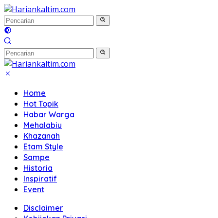
Langsung
ke
konten
Home
Hot Topik
Habar Warga
Mehalabiu
Khazanah
Etam Style
Sampe
Historia
Inspiratif
Event
Disclaimer