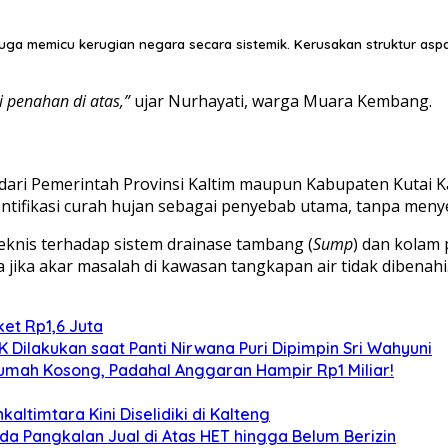
i juga memicu kerugian negara secara sistemik. Kerusakan struktur a
gi penahan di atas,”
ujar Nurhayati, warga Muara Kembang.
a dari Pemerintah Provinsi Kaltim maupun Kabupaten Kutai K
ntifikasi curah hujan sebagai penyebab utama, tanpa menye
eknis terhadap sistem drainase tambang (
Sump
) dan kolam
a jika akar masalah di kawasan tangkapan air tidak dibenahi
et Rp1,6 Juta
Dilakukan saat Panti Nirwana Puri Dipimpin Sri Wahyuni
umah Kosong, Padahal Anggaran Hampir Rp1 Miliar!
altimtara Kini Diselidiki di Kalteng
Ada Pangkalan Jual di Atas HET hingga Belum Berizin