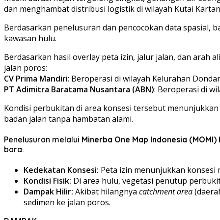
dan menghambat distribusi logistik di wilayah Kutai Karta
​Berdasarkan penelusuran dan pencocokan data spasial, b
kawasan hulu.
Berdasarkan hasil overlay peta izin, jalur jalan, dan arah ali
jalan poros:
​CV Prima Mandiri
: Beroperasi di wilayah Kelurahan Donda
​PT Adimitra Baratama Nusantara (ABN)
: Beroperasi di 
Kondisi perbukitan di area konsesi tersebut menunjukkan 
badan jalan tanpa hambatan alami.
​Penelusuran melalui
Minerba One Map Indonesia (MOMI)
bara.
Kedekatan Konsesi:
Peta izin menunjukkan konsesi 
Kondisi Fisik:
Di area hulu, vegetasi penutup perbuki
Dampak Hilir:
Akibat hilangnya
catchment area
(daera
sedimen ke jalan poros.