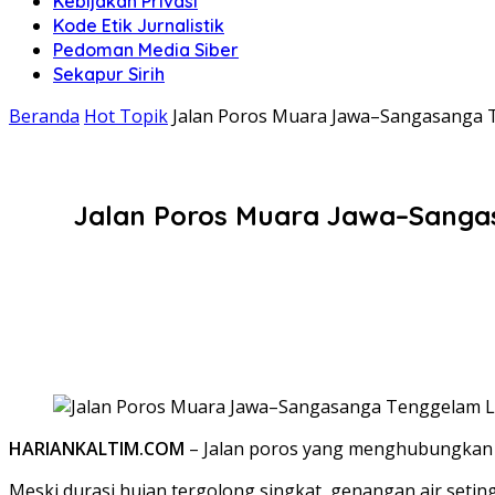
Kebijakan Privasi
Kode Etik Jurnalistik
Pedoman Media Siber
Sekapur Sirih
Beranda
Hot Topik
Jalan Poros Muara Jawa–Sangasanga Te
Jalan Poros Muara Jawa–Sangas
HARIANKALTIM.COM
– Jalan poros yang menghubungkan K
Meski durasi hujan tergolong singkat, genangan air se