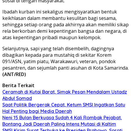
sosial di tengah masyarakat.
Ibadah kurban ini sekaligus mengisyaratkan bentuk
keikhlasan dalam membantu kesulitan bagi sesama,
sehingga setiap orang pada akhirnya akan memiliki sikap
rela berkorban demi kepentingan bangsa dan negara, di
atas kepentingan pribadi maupun kelompok.
Selanjutnya, sapi yang telah disembelih, dagingnya
dibagikan kepada para mustahiq di sekitar Korem
091/ASN, yatim piatu, Warakawuri, veteran, pondok
pesantren, dan sejumlah panti asuhan di Kota Samarinda.
(ANT/RED)
Berita Terkait
Ceramah di Kutai Barat, Simak Pesan Mendalam Ustadz
Abdul Somad
Saat Politik Bergerak Cepat, Ketum SMSI Ingatkan Satu
Hal Penting bagi Media Daerah
Neni 15 Bulan Berkuasa Sudah 4 Kali Rombak Pejabat,
Bontang Jadi Daerah Paling Intens Mutasi di Kaltim
SMSI Kirim Surat Terbuka ke Presiden Prabowo, Soroti