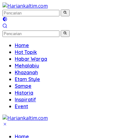
Langsung
ke
konten
Home
Hot Topik
Habar Warga
Mehalabiu
Khazanah
Etam Style
Sampe
Historia
Inspiratif
Event
Home