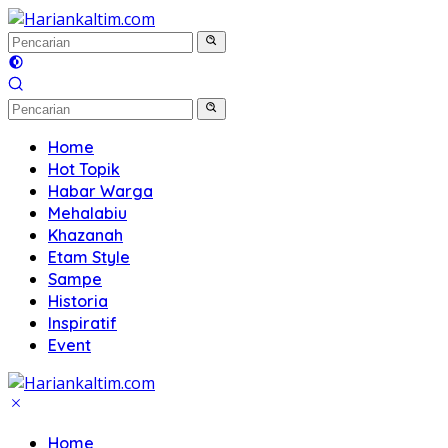
Langsung
ke
konten
Home
Hot Topik
Habar Warga
Mehalabiu
Khazanah
Etam Style
Sampe
Historia
Inspiratif
Event
Home