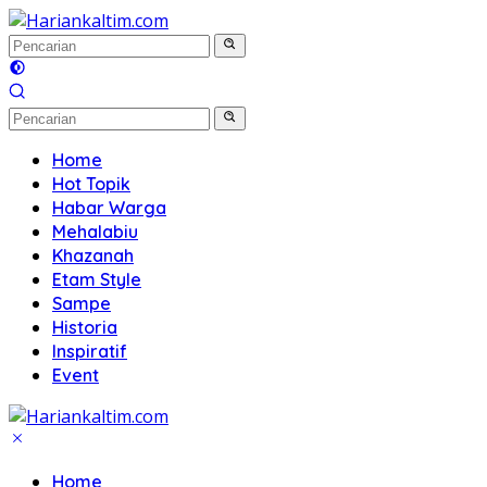
Langsung
ke
konten
Home
Hot Topik
Habar Warga
Mehalabiu
Khazanah
Etam Style
Sampe
Historia
Inspiratif
Event
Home