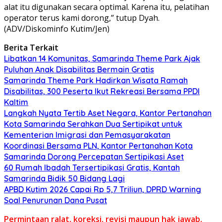
alat itu digunakan secara optimal. Karena itu, pelatihan
operator terus kami dorong,” tutup Dyah.
(ADV/Diskominfo Kutim/Jen)
Berita Terkait
Libatkan 14 Komunitas, Samarinda Theme Park Ajak
Puluhan Anak Disabilitas Bermain Gratis
Samarinda Theme Park Hadirkan Wisata Ramah
Disabilitas, 300 Peserta Ikut Rekreasi Bersama PPDI
Kaltim
Langkah Nyata Tertib Aset Negara, Kantor Pertanahan
Kota Samarinda Serahkan Dua Sertipikat untuk
Kementerian Imigrasi dan Pemasyarakatan
Koordinasi Bersama PLN, Kantor Pertanahan Kota
Samarinda Dorong Percepatan Sertipikasi Aset
60 Rumah Ibadah Tersertipikasi Gratis, Kantah
Samarinda Bidik 50 Bidang Lagi
APBD Kutim 2026 Capai Rp 5,7 Triliun, DPRD Warning
Soal Penurunan Dana Pusat
Permintaan ralat, koreksi, revisi maupun hak jawab,