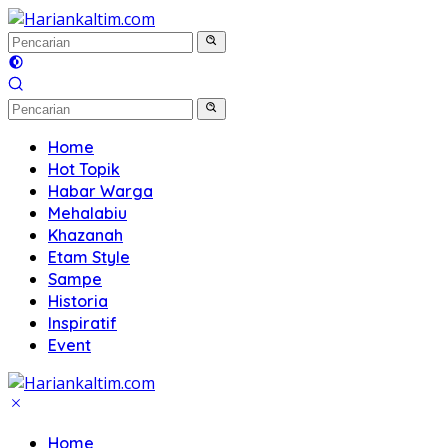
Langsung
ke
konten
Home
Hot Topik
Habar Warga
Mehalabiu
Khazanah
Etam Style
Sampe
Historia
Inspiratif
Event
Home