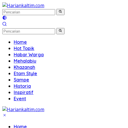
Langsung
ke
konten
Home
Hot Topik
Habar Warga
Mehalabiu
Khazanah
Etam Style
Sampe
Historia
Inspiratif
Event
Home