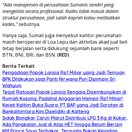
“Ada manajemen di perusahaan Sumanis sendiri yang
mengelola secara profesional. Kades tidak masuk dalam
struktur perusahaan, jadi salah kaprah kalau melibatkan
kades,”
sebutnya.
Hanya saja, Sumali juga menyebut kantor perumahan
masih beroperasi di Loa Lepu dan aktivitas akad jual beli
tetap berjalan serta didukung sejumlah bank seperti
BTN, BNI, BRI, dan BSN.
(RED)
Berita Terkait
Pengadaan Popok Lansia Rp1 Miliar yang Jadi Temuan
BPK Dilakukan saat Panti Nirwana Puri Dipimpin Sri
Wahyuni
Tega! Ratusan Popok Lansia Sengaja Disembunyikan di
Rumah Kosong, Padahal Anggaran Hampir Rp1 Miliar!
Kejati Kaltim Buka Suara, PT BAP yang Jadi Sorotan di
Bankaltimtara Kini Diselidiki di Kalteng
Sidak Bongkar Carut-Marut Distribusi LPG 3 Kg di Kukar,
Ada Pangkalan Jual di Atas HET hingga Belum Berizin
KM Prince Soya Terbakar, Ternyata Bukan Kejadian