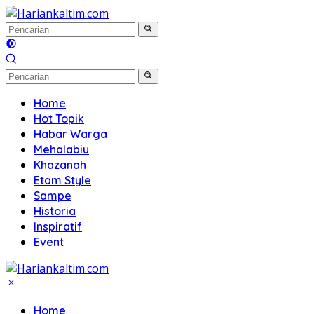
Langsung
ke
konten
Home
Hot Topik
Habar Warga
Mehalabiu
Khazanah
Etam Style
Sampe
Historia
Inspiratif
Event
Home