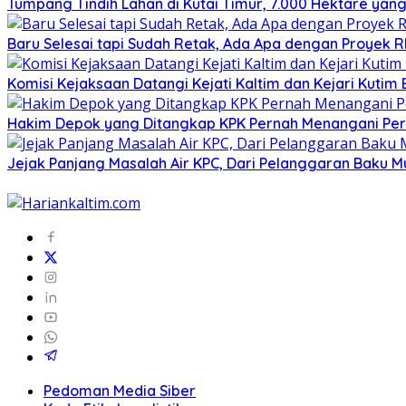
Tumpang Tindih Lahan di Kutai Timur, 7.000 Hektare yang
Baru Selesai tapi Sudah Retak, Ada Apa dengan Proyek 
Komisi Kejaksaan Datangi Kejati Kaltim dan Kejari Kutim
Hakim Depok yang Ditangkap KPK Pernah Menangani Perka
Jejak Panjang Masalah Air KPC, Dari Pelanggaran Baku M
Pedoman Media Siber