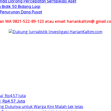
nda Dorong Percepatan Sertipikasi Aset
 Bidik 50 Bidang Lagi
l Penurunan Dana Pusat
akan WA 0821-522-89-123 atau email: hariankaltim@ gmail.c
` Rp4,57 Juta