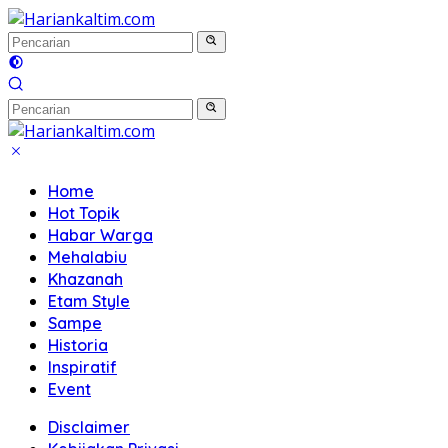
Langsung
ke
konten
Home
Hot Topik
Habar Warga
Mehalabiu
Khazanah
Etam Style
Sampe
Historia
Inspiratif
Event
Disclaimer