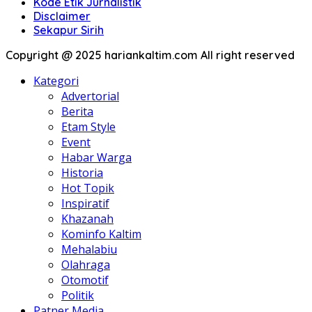
Kode Etik Jurnalistik
Disclaimer
Sekapur Sirih
Copyright @ 2025 hariankaltim.com All right reserved
Kategori
Advertorial
Berita
Etam Style
Event
Habar Warga
Historia
Hot Topik
Inspiratif
Khazanah
Kominfo Kaltim
Mehalabiu
Olahraga
Otomotif
Politik
Patner Media