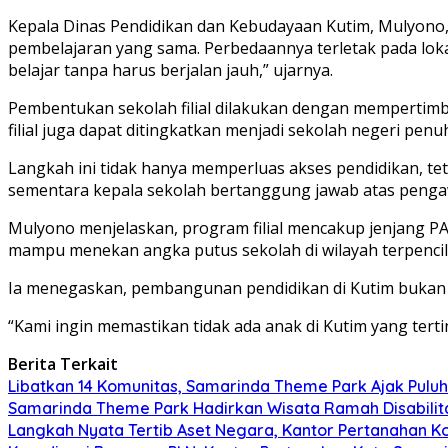
Kepala Dinas Pendidikan dan Kebudayaan Kutim, Mulyono,
pembelajaran yang sama. Perbedaannya terletak pada lokas
belajar tanpa harus berjalan jauh,” ujarnya.
Pembentukan sekolah filial dilakukan dengan mempertimba
filial juga dapat ditingkatkan menjadi sekolah negeri pen
Langkah ini tidak hanya memperluas akses pendidikan, teta
sementara kepala sekolah bertanggung jawab atas penga
Mulyono menjelaskan, program filial mencakup jenjang P
mampu menekan angka putus sekolah di wilayah terpencil
Ia menegaskan, pembangunan pendidikan di Kutim bukan h
“Kami ingin memastikan tidak ada anak di Kutim yang ter
Berita Terkait
Libatkan 14 Komunitas, Samarinda Theme Park Ajak Puluha
Samarinda Theme Park Hadirkan Wisata Ramah Disabilita
Langkah Nyata Tertib Aset Negara, Kantor Pertanahan K