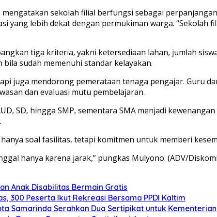
 mengatakan sekolah filial berfungsi sebagai perpanjanga
i yang lebih dekat dengan permukiman warga. “Sekolah fili
ngkan tiga kriteria, yakni ketersediaan lahan, jumlah sis
uh bila sudah memenuhi standar kelayakan.
pi juga mendorong pemerataan tenaga pengajar. Guru dari se
wasan dan evaluasi mutu pembelajaran.
AUD, SD, hingga SMP, sementara SMA menjadi kewenangan p
.
anya soal fasilitas, tetapi komitmen untuk memberi kesem
tinggal hanya karena jarak,” pungkas Mulyono. (ADV/Diskom
n Anak Disabilitas Bermain Gratis
s, 300 Peserta Ikut Rekreasi Bersama PPDI Kaltim
ota Samarinda Serahkan Dua Sertipikat untuk Kementeria