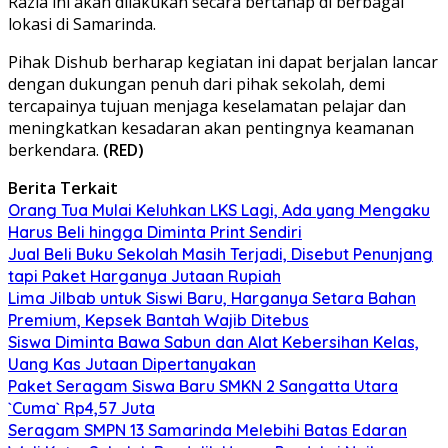
Razia ini akan dilakukan secara bertahap di berbagai
lokasi di Samarinda.
Pihak Dishub berharap kegiatan ini dapat berjalan lancar
dengan dukungan penuh dari pihak sekolah, demi
tercapainya tujuan menjaga keselamatan pelajar dan
meningkatkan kesadaran akan pentingnya keamanan
berkendara.
(RED)
Berita Terkait
Orang Tua Mulai Keluhkan LKS Lagi, Ada yang Mengaku
Harus Beli hingga Diminta Print Sendiri
Jual Beli Buku Sekolah Masih Terjadi, Disebut Penunjang
tapi Paket Harganya Jutaan Rupiah
Lima Jilbab untuk Siswi Baru, Harganya Setara Bahan
Premium, Kepsek Bantah Wajib Ditebus
Siswa Diminta Bawa Sabun dan Alat Kebersihan Kelas,
Uang Kas Jutaan Dipertanyakan
Paket Seragam Siswa Baru SMKN 2 Sangatta Utara
`Cuma` Rp4,57 Juta
Seragam SMPN 13 Samarinda Melebihi Batas Edaran