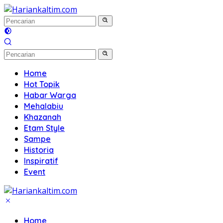
Langsung
ke
konten
Home
Hot Topik
Habar Warga
Mehalabiu
Khazanah
Etam Style
Sampe
Historia
Inspiratif
Event
Home