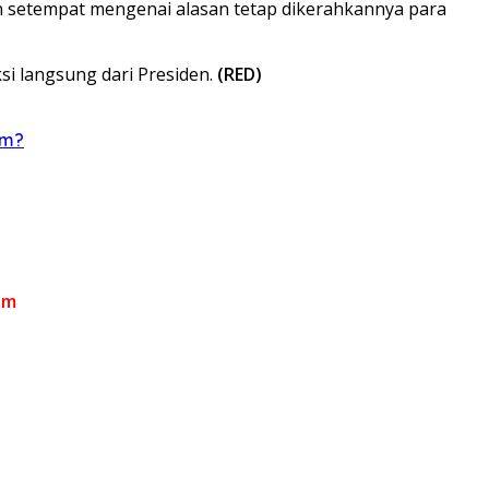
an setempat mengenai alasan tetap dikerahkannya para
si langsung dari Presiden.
(RED)
am?
om