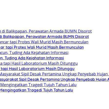
 di Balikpapan, Perawatan Armada BUMN Disorot
car tapi Protes Wali Murid Masih Bermunculan
n, Tuding Ada Kejahatan Informasi
tapi Hasil Laboratorium Masih Ditunggu
yarakat Sipil Desak Pertamina Ungkap Penyebab Hujan A
Mengingatkan Tragedi Tujuh Tahun Lalu