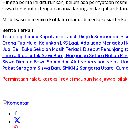
Hingga berita ini diturunkan, belum ada pernyataan res
siswa tersebut di tengah adanya larangan dari pihak Istan
Mobilisasi ini memicu kritik terutama di media sosial ter
Berita Terkait
Teknologi Pandu Kapal Jarak Jauh Diuji di Samarinda, Bi
Orang Tua Mulai Keluhkan LKS Lagi, Ada yang Mengaku Har
Jual Beli Buku Sekolah Masih Terjadi, Disebut Penunjang
Lima Jilbab untuk Siswi Baru, Harganya Setara Bahan Pr
Siswa Diminta Bawa Sabun dan Alat Kebersihan Kelas, U
Paket Seragam Siswa Baru SMKN 2 Sangatta Utara `Cuma
Permintaan ralat, koreksi, revisi maupun hak jawab, sil
Komentar