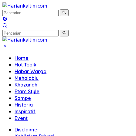
Langsung
ke
konten
Home
Hot Topik
Habar Warga
Mehalabiu
Khazanah
Etam Style
Sampe
Historia
Inspiratif
Event
Disclaimer