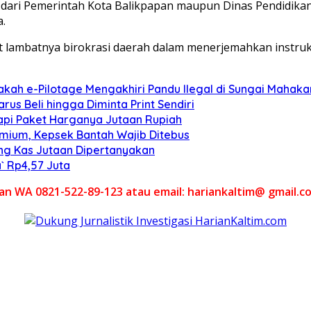
mi dari Pemerintah Kota Balikpapan maupun Dinas Pendidik
a.
kait lambatnya birokrasi daerah dalam menerjemahkan instruk
sakah e-Pilotage Mengakhiri Pandu Ilegal di Sungai Mahak
us Beli hingga Diminta Print Sendiri
 tapi Paket Harganya Jutaan Rupiah
emium, Kepsek Bantah Wajib Ditebus
ang Kas Jutaan Dipertanyakan
` Rp4,57 Juta
akan WA 0821-522-89-123 atau email: hariankaltim@ gmail.c