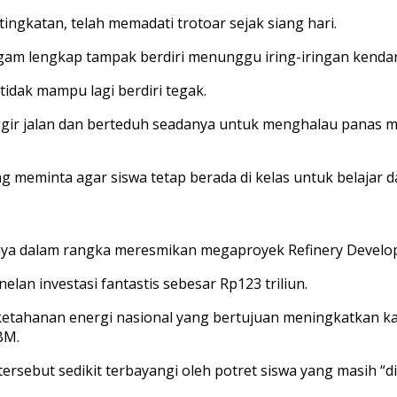
ingkatan, telah memadati trotoar sejak siang hari.
agam lengkap tampak berdiri menunggu iring-iringan kenda
idak mampu lagi berdiri tegak.
ggir jalan dan berteduh seadanya untuk menghalau panas m
 meminta agar siswa tetap berada di kelas untuk belajar d
rnya dalam rangka meresmikan megaproyek Refinery Develo
elan investasi fantastis sebesar Rp123 triliun.
 ketahanan energi nasional yang bertujuan meningkatkan k
BM.
rsebut sedikit terbayangi oleh potret siswa yang masih “