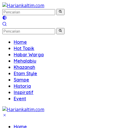
Langsung
ke
konten
Home
Hot Topik
Habar Warga
Mehalabiu
Khazanah
Etam Style
Sampe
Historia
Inspiratif
Event
Home