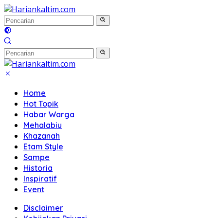
Langsung
ke
konten
Home
Hot Topik
Habar Warga
Mehalabiu
Khazanah
Etam Style
Sampe
Historia
Inspiratif
Event
Disclaimer