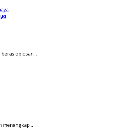
aya
g beras oplosan…
pan menangkap…