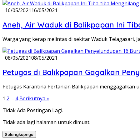
16/05/2021
16/05/2021
Aneh, Air Waduk di Balikpapan Ini Ti
Warga yang kerap melintas di sekitar Waduk Telagasari, J
08/05/2021
08/05/2021
Petugas di Balikpapan Gagalkan Pen
Petugas Karantina Pertanian Balikpapan menggagalkan u
Paginasi
1
2
…
4
Berikutnya »
pos
Tidak Ada Postingan Lagi.
Tidak ada lagi halaman untuk dimuat.
Selengkapnya